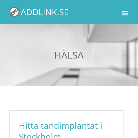
Fortsätt
till
innehållet
HÄLSA
Hitta tandimplantat i
Stockholm