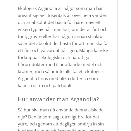
Ekologisk Arganolja är något som man har
använt sig av i tusentals år över hela världen
och är absolut det bästa för håret oavsett
vilken typ av hår man har, om det är fint och
tunt, grövre eller har någon annan struktur
så är det absolut det bästa för att man ska få
ett fint och välvårdat hår igen.​ Många kanske
förknippar ekologiska och naturliga
hårprodukter med illadoftande medel och
krämer, men så är inte alls fallet, ekologisk
Arganolja finns med olika dofter så som
kanel, rosträ och patchouli.​
Hur använder man Arganolja?
Så hur ska man då använda denna älskade
olja? Den är som sagt otroligt bra för det
yttre, och genom att dagligen smörja in sin
hud med ekologisk Arganolja minskar man