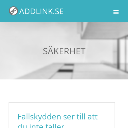
Fortsätt
till
innehållet
SÄKERHET
Fallskydden ser till att
du inte faller