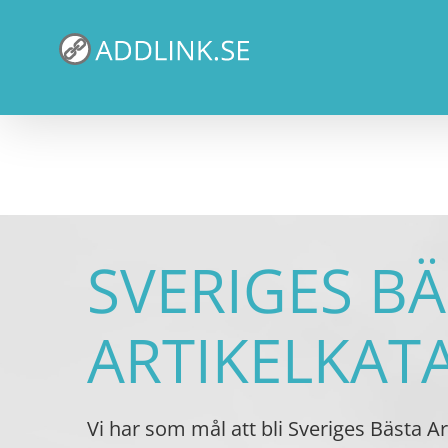
Fortsätt
till
innehållet
SVERIGES B
ARTIKELKAT
Vi har som mål att bli Sveriges Bästa Art