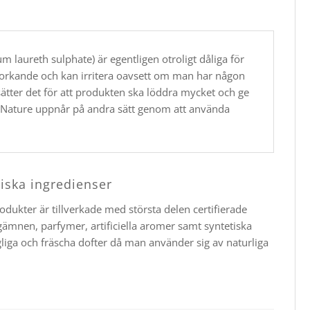
m laureth sulphate) är egentligen otroligt dåliga för
torkande och kan irritera oavsett om man har någon
llsätter det för att produkten ska löddra mycket och ge
 Nature uppnår på andra sätt genom att använda
giska ingredienser
ukter är tillverkade med största delen certifierade
rgämnen, parfymer, artificiella aromer samt syntetiska
iga och fräscha dofter då man använder sig av naturliga