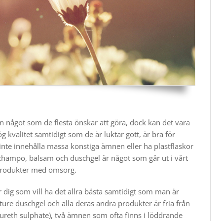
n något som de flesta önskar att göra, dock kan det vara
ög kvalitet samtidigt som de är luktar gott, är bra för
nte innehålla massa konstiga ämnen eller ha plastflaskor
champo, balsam och duschgel är något som går ut i vårt
ra produkter med omsorg.
 dig som vill ha det allra bästa samtidigt som man är
ure duschgel​ och alla deras andra produkter är fria från
ureth sulphate), två ämnen som ofta finns i löddrande