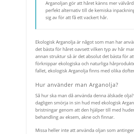
Arganoljan gör att håret känns mer välvårda
perfekt alternativ till de kemiska inpack
sig av för att få ett vackert hår.
Ekologisk Arganolja är något som man har använt
det bästa för håret oavsett vilken typ av hår man
annan struktur så är det absolut det bästa för at
förknippar ekologiska och naturliga hårprodukt
fallet, ekologisk Arganolja finns med olika dofte
Hur använder man Arganolja?
Så hur ska man då använda denna älskade olja? D
dagligen smörja in sin hud med ekologisk Arga
bristningar genom att den hjälper till med huden
behandling av eksem, akne och finnar.
​Missa heller inte att använda oljan som antingen