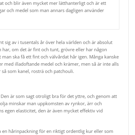
t och blir även mycket mer lätthanterligt och är ett
ningar och medel som man annars dagligen använder
 sig av i tusentals år över hela världen och är absolut
 har, om det är fint och tunt, grövre eller har någon
t man ska få ett fint och välvårdat hår igen.​ Många kanske
er med illadoftande medel och krämer, men så är inte alls
r så som kanel, rosträ och patchouli.​
en är som sagt otroligt bra för det yttre, och genom att
nolja minskar man uppkomsten av rynkor, ärr och
s egen elasticitet, den är även mycket effektiv vid
 en hårinpackning för en riktigt ordentlig kur eller som