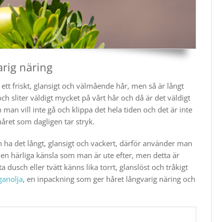
rig näring
tt friskt, glansigt och välmående hår, men så är långt
r och sliter väldigt mycket på vårt hår och då är det väldigt
en man vill inte gå och klippa det hela tiden och det är inte
 håret som dagligen tar stryk.
n ha det långt, glansigt och vackert, därför använder man
den härliga känsla som man är ute efter, men detta är
ta dusch eller tvätt känns lika torrt, glanslöst och tråkigt
ganolja
, en inpackning som ger håret långvarig näring och