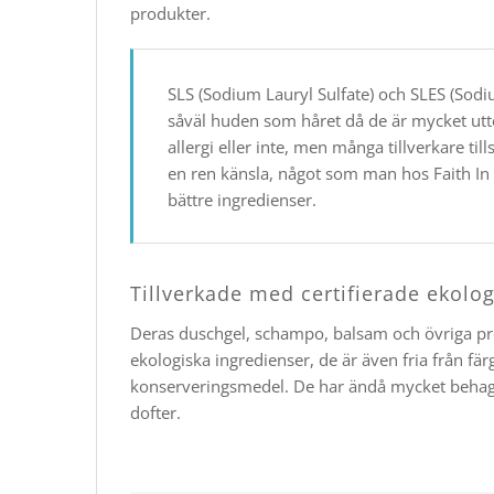
produkter.
SLS (Sodium Lauryl Sulfate) och SLES (Sodiu
såväl huden som håret då de är mycket ut
allergi eller inte, men många tillverkare ti
en ren känsla, något som man hos Faith In
bättre ingredienser.
Tillverkade med certifierade ekolo
Deras duschgel, schampo, balsam och övriga prod
ekologiska ingredienser, de är även fria från fä
konserveringsmedel. De har ändå mycket behagl
dofter.​