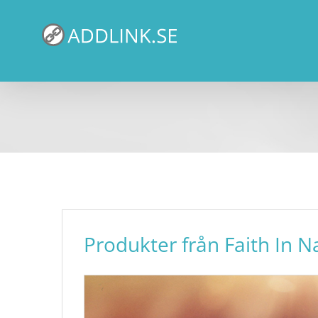
Fortsätt
till
innehållet
Produkter från Faith In N