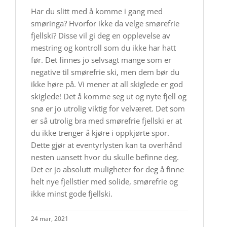
Har du slitt med å komme i gang med
smøringa? Hvorfor ikke da velge smørefrie
fjellski? Disse vil gi deg en opplevelse av
mestring og kontroll som du ikke har hatt
før. Det finnes jo selvsagt mange som er
negative til smørefrie ski, men dem bør du
ikke høre på. Vi mener at all skiglede er god
skiglede! Det å komme seg ut og nyte fjell og
snø er jo utrolig viktig for velværet. Det som
er så utrolig bra med smørefrie fjellski er at
du ikke trenger å kjøre i oppkjørte spor.
Dette gjør at eventyrlysten kan ta overhånd
nesten uansett hvor du skulle befinne deg.
Det er jo absolutt muligheter for deg å finne
helt nye fjellstier med solide, smørefrie og
ikke minst gode fjellski.​
24 mar, 2021