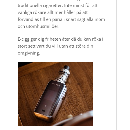
traditionella cigaretter. Inte minst för att
vanliga rökare allt mer håller på att
förvandlas till en paria i snart sagt alla inom-
och uto​​​mhusmiljöer.
E-cigg ger dig friheten åter då du kan röka i
stort sett vart du vill utan att störa din
omgivning.