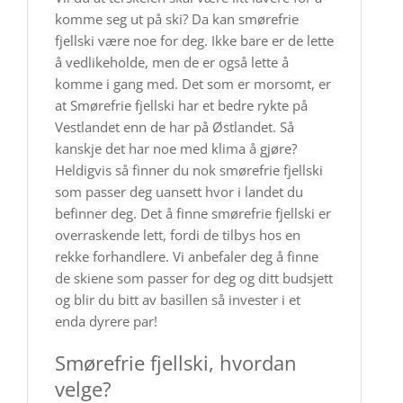
komme seg ut på ski? Da kan smørefrie
fjellski være noe for deg. Ikke bare er de lette
å vedlikeholde, men de er også lette å
komme i gang med. Det som er morsomt, er
at Smørefrie fjellski har et bedre rykte på
Vestlandet enn de har på Østlandet. Så
kanskje det har noe med klima å gjøre?
Heldigvis så finner du nok smørefrie fjellski
som passer deg uansett hvor i landet du
befinner deg. Det å finne smørefrie fjellski er
overraskende lett, fordi de tilbys hos en
rekke forhandlere. Vi anbefaler deg å finne
de skiene som passer for deg og ditt budsjett
og blir du bitt av basillen så invester i et
enda dyrere par!
Smørefrie fjellski, hvordan
velge?