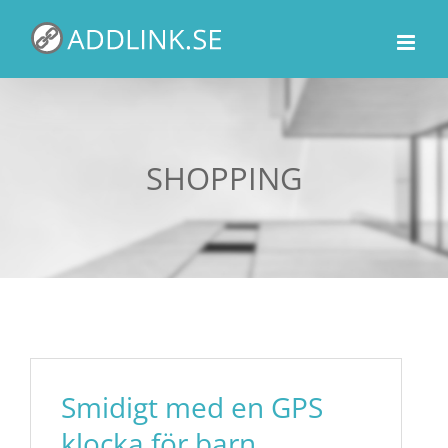
Fortsätt
till
innehållet
SHOPPING
Smidigt med en GPS
klocka för barn