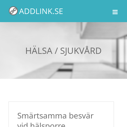
Fortsätt
till
innehållet
HÄLSA / SJUKVÅRD
Smärtsamma besvär
vid hälsporre