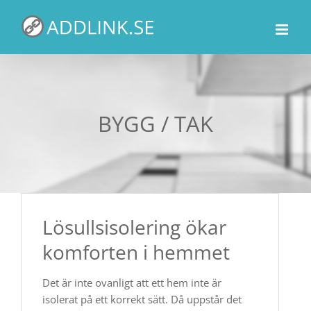
Fortsätt
till
innehållet
BYGG / TAK
Lösullsisolering ökar
komforten i hemmet
Det är inte ovanligt att ett hem inte är
isolerat på ett korrekt sätt. Då uppstår det